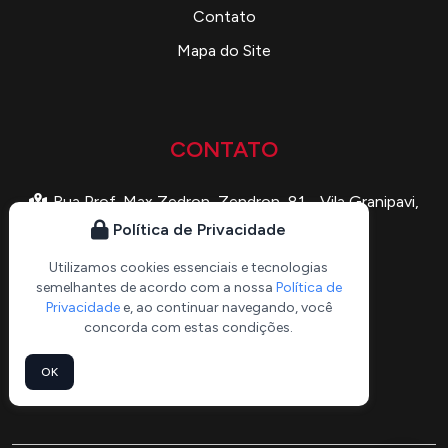
Contato
Mapa do Site
CONTATO
Rua Prof. Max Zedron, Zendron, 81 - Vila Granipavi,
Cajamar - SP
Política de Privacidade
acosequinox@gmail.com
Utilizamos cookies essenciais e tecnologias
semelhantes de acordo com a nossa
Política de
(11) 91599-0105
Privacidade
e, ao continuar navegando, você
(11) 98567-0155
concorda com estas condições.
(11) 93467-0154
OK