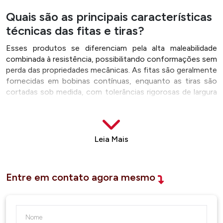
Quais são as principais características
técnicas das fitas e tiras?
Esses produtos se diferenciam pela alta maleabilidade
combinada à resistência, possibilitando conformações sem
perda das propriedades mecânicas. As fitas são geralmente
fornecidas em bobinas contínuas, enquanto as tiras são
cortadas sob medida, com tolerâncias rigorosas de largura
e espessura.
Disponíveis em ligas como inox 304, 316 e 430, as fitas e
tiras podem receber tratamentos térmicos, recozimento
Leia Mais
ou acabamento superficial polido, escovado ou laminado,
conforme a aplicação. Isso permite sua integração tanto
em peças técnicas quanto em elementos de acabamento
estético.
Entre em contato agora mesmo
Onde as fitas e tiras são aplicadas com
maior frequência?