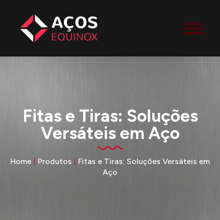
Fitas e Tiras: Soluções
Versáteis em Aço
Home
|
Produtos
|
Fitas e Tiras: Soluções Versáteis em
Aço